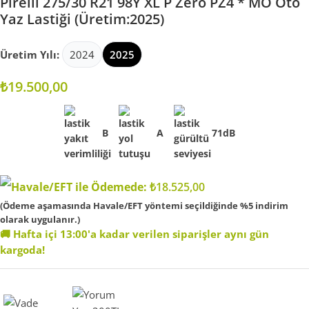
Pirelli 275/30 R21 98Y XL P Zero PZ4 * MO Oto
Yaz Lastiği (Üretim:2025)
Üretim Yılı:
2024
2025
₺
19.500,00
B
A
71dB
Havale/EFT ile Ödemede:
₺
18.525,00
(Ödeme aşamasında Havale/EFT yöntemi seçildiğinde %5 indirim
olarak uygulanır.)
🚚 Hafta içi 13:00'a kadar verilen siparişler aynı gün
kargoda!