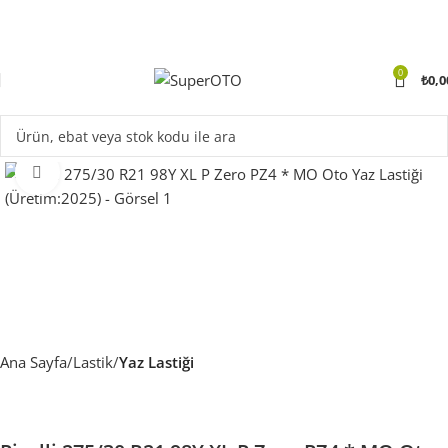
0
₺
0,0
Büyüt
Ana Sayfa
Lastik
Yaz Lastiği