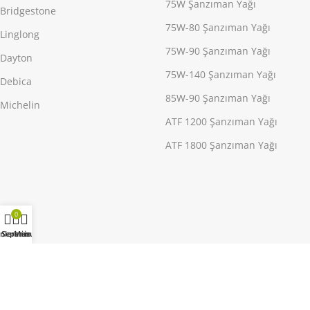
75W Şanzıman Yağı
Bridgestone
75W-80 Şanzıman Yağı
Linglong
75W-90 Şanzıman Yağı
Dayton
75W-140 Şanzıman Yağı
Debica
85W-90 Şanzıman Yağı
Michelin
ATF 1200 Şanzıman Yağı
ATF 1800 Şanzıman Yağı
0
nlerimiz
Sepetim
Menu
MOTOR YAĞLARI
LASTIK EBATLARI
Liqui Moly Motor Yağı
215/50R17
Rowe Motor Yağı
215/55R17