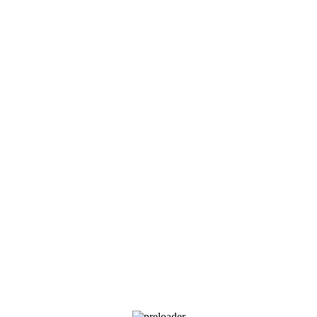
,
Pirelli Lastikleri
,
Suv Lastikleri
Etiketler:
315/35R22 Lastikleri
,
Kış La